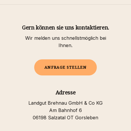
Gern können sie uns kontaktieren.
Wir melden uns schnellstmöglich bei
Ihnen.
A
N
F
R
A
G
E
S
T
E
L
L
E
N
Adresse
Landgut Brehnau GmbH & Co KG
Am Bahnhof 6
06198 Salzatal OT Gorsleben